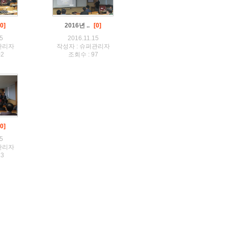
[0]
2016년 ..
[0]
5
2016.11.15
관리자
작성자 : 슈퍼관리자
02
조회수 : 97
[0]
5
관리자
13
검색